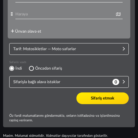
Maxim. Məlumat xidmətidir. Xidmətlər daşıyıcılar tərəfindən göstərilir.