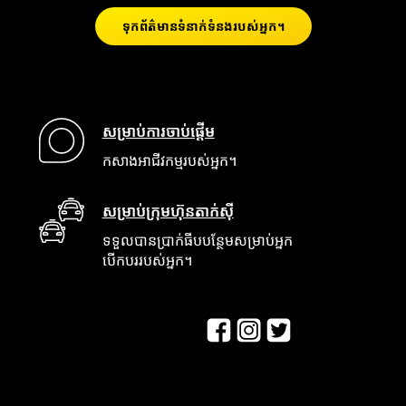
ទុកព័ត៌មានទំនាក់ទំនងរបស់អ្នក។
សម្រាប់ការចាប់ផ្តើម
កសាងអាជីវកម្មរបស់អ្នក។
សម្រាប់ក្រុមហ៊ុនតាក់ស៊ី
ទទួលបានប្រាក់ធីបបន្ថែមសម្រាប់អ្នក
បើកបររបស់អ្នក។