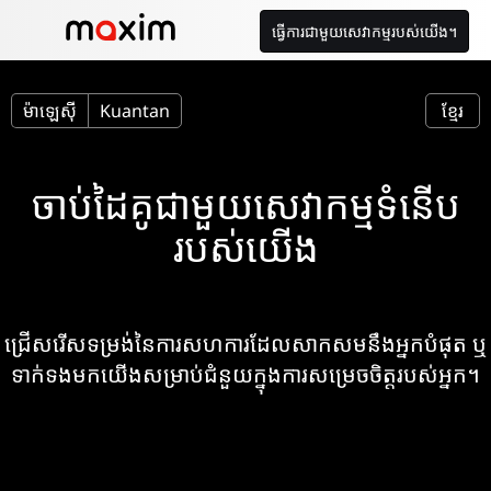
ធ្វើការជាមួយសេវាកម្មរបស់យើង។
ម៉ាឡេស៊ី
Kuantan
ខ្មែរ
ចាប់ដៃគូជាមួយសេវាកម្មទំនើប
របស់យើង
ជ្រើសរើសទម្រង់នៃការសហការដែលសាកសមនឹងអ្នកបំផុត ឬ
ទាក់ទងមកយើងសម្រាប់ជំនួយក្នុងការសម្រេចចិត្តរបស់អ្នក។