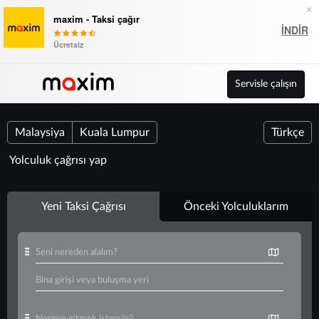
×
maxim - Taksi çağır
İNDIR
Ücretsiz
Servisle çalışın
Malaysiya
Kuala Lumpur
Türkçe
Yolculuk çağrısı yap